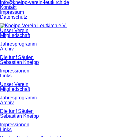
info@kneipp-verein-leutkirch.de
Navigation
Kontakt
überspringen
Impressum
Datenschutz
Navigation
Unser Verein
überspringen
Mitgliedschaft
Jahresprogramm
Archiv
Die fünf Säulen
Sebastian Kneipp
Impressionen
Links
Navigation
Unser Verein
überspringen
Mitgliedschaft
Jahresprogramm
Archiv
Die fünf Säulen
Sebastian Kneipp
Impressionen
Links