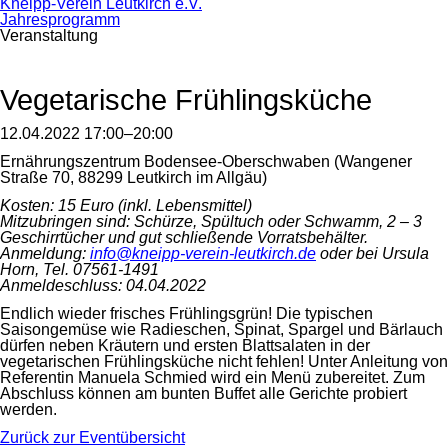
Kneipp-Verein Leutkirch e.V.
Jahresprogramm
Veranstaltung
Vegetarische Frühlingsküche
12.04.2022 17:00–20:00
Ernährungszentrum Bodensee-Oberschwaben (Wangener
Straße 70, 88299 Leutkirch im Allgäu)
Kosten: 15 Euro (inkl. Lebensmittel)
Mitzubringen sind: Schürze, Spültuch oder Schwamm, 2 – 3
Geschirrtücher und gut schließende Vorratsbehälter.
Anmeldung:
info@kneipp-verein-leutkirch.de
oder bei Ursula
Horn, Tel. 07561-1491
Anmeldeschluss: 04.04.2022
Endlich wieder frisches Frühlingsgrün! Die typischen
Saisongemüse wie Radieschen, Spinat, Spargel und Bärlauch
dürfen neben Kräutern und ersten Blattsalaten in der
vegetarischen Frühlingsküche nicht fehlen! Unter Anleitung von
Referentin Manuela Schmied wird ein Menü zubereitet. Zum
Abschluss können am bunten Buffet alle Gerichte probiert
werden.
Zurück zur Eventübersicht