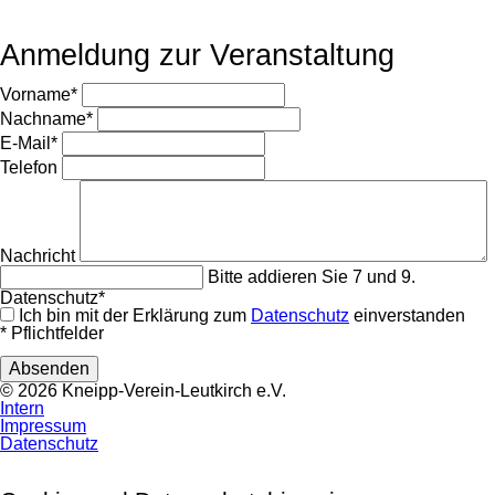
Anmeldung zur Veranstaltung
Pflichtfeld
Vorname
*
Pflichtfeld
Nachname
*
Pflichtfeld
E-Mail
*
Telefon
Nachricht
Bitte addieren Sie 7 und 9.
Pflichtfeld
Datenschutz
*
Ich bin mit der Erklärung zum
Datenschutz
einverstanden
* Pflichtfelder
Absenden
© 2026 Kneipp-Verein-Leutkirch e.V.
Navigation
Intern
überspringen
Impressum
Datenschutz