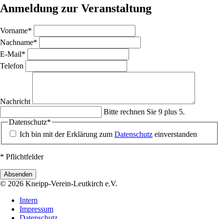
Anmeldung zur Veranstaltung
Pflichtfeld
Vorname
*
Pflichtfeld
Nachname
*
Pflichtfeld
E-Mail
*
Telefon
Nachricht
Bitte rechnen Sie 9 plus 5.
Pflichtfeld
Datenschutz
*
Ich bin mit der Erklärung zum
Datenschutz
einverstanden
* Pflichtfelder
Absenden
© 2026 Kneipp-Verein-Leutkirch e.V.
Navigation
Intern
überspringen
Impressum
Datenschutz