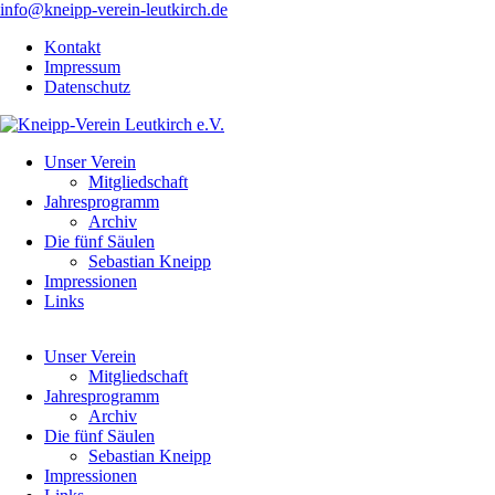
info@kneipp-verein-leutkirch.de
Navigation
Kontakt
überspringen
Impressum
Datenschutz
Navigation
Unser Verein
überspringen
Mitgliedschaft
Jahresprogramm
Archiv
Die fünf Säulen
Sebastian Kneipp
Impressionen
Links
Navigation
Unser Verein
überspringen
Mitgliedschaft
Jahresprogramm
Archiv
Die fünf Säulen
Sebastian Kneipp
Impressionen